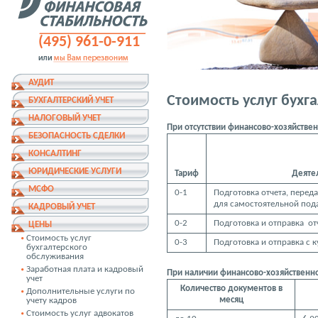
(495) 961-0-911
АУДИТ
Стоимость услуг бухг
БУХГАЛТЕРСКИЙ УЧЕТ
НАЛОГОВЫЙ УЧЕТ
При отсутствии финансово-хозяйстве
БЕЗОПАСНОСТЬ СДЕЛКИ
КОНСАЛТИНГ
ЮРИДИЧЕСКИЕ УСЛУГИ
Тариф
Деятел
МСФО
0-1
Подготовка отчета, перед
для самостоятельной под
КАДРОВЫЙ УЧЕТ
0-2
Подготовка и отправка от
ЦЕНЫ
Стоимость услуг
0-3
Подготовка и отправка с 
бухгалтерского
обслуживания
Заработная плата и кадровый
При наличии финансово-хозяйственн
учет
Количество документов в
Дополнительные услуги по
месяц
учету кадров
Стоимость услуг адвокатов