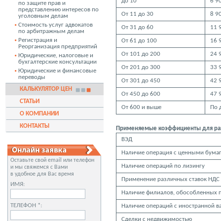
до 10
6 9
по защите прав и
представлению интересов по
От 11 до 30
8 9
уголовным делам
Стоимость услуг адвокатов
От 31 до 60
11 
по арбитражным делам
Регистрация и
От 61 до 100
16 
Реорганизация предприятий
От 101 до 200
24 
Юридические, налоговые и
бухгалтерские консультации
От 201 до 300
33 
Юридические и финансовые
переводы
От 301 до 450
42 
КАЛЬКУЛЯТОР ЦЕН
От 450 до 600
47 
СТАТЬИ
От 600 и выше
По 
О КОМПАНИИ
КОНТАКТЫ
Применяемые коэффициенты для раз
ВЭД
Наличие операция с ценными бума
Оставьте свой email или телефон
Наличие операций по лизингу
и мы свяжемся с Вами
в удобное для Вас время
Применение различных ставок НДС
ИМЯ:
Наличие филиалов, обособленных 
ТЕЛЕФОН *:
Наличие операций с иностранной в
Сделки с недвижимостью