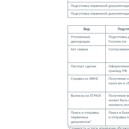
Подготовка первичной документации
Подготовка первичной документаци
Вид
Подгот
Уточненные
Подготовка 
декларации
Госкомстат
Акт сверки
Согласовани
Паспорт сделки
Оформления 
границу РФ
Справка из ИФНС
Получение с
налогам и с
Выписка из ЕГРЮЛ
Получение в
может быть п
момента опл
Поиск и отправка
Поиск в баз
первичных
и отправка 
документов*
*Стоимость услуги архивации обсужд