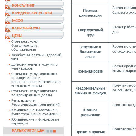
КОНСАЛТИНГ
Расчет преми
Премии,
базового окл
ЮРИДИЧЕСКИЕ УСЛУГИ
компенсации
МСФО
Расчет работ
КАДРОВЫЙ УЧЕТ
Сверхурочный
дни
труд
ЦЕНЫ
Стоимость услуг
бухгалтерского
Расчет по отп
Отпускные и
обслуживания
сотрудника п
больничные
Заработная плата и кадровый
листы
учет
Дополнительные услуги по
Расчет средне
учету кадров
коммандиров
Командировки
Стоимость услуг адвокатов
по защите прав и
представлению интересов по
Получение ор
уголовным делам
Уведомительные
ФОМС, ФСС, П
Стоимость услуг адвокатов
письма из Фондов
по арбитражным делам
Регистрация и
Реорганизация предприятий
Подготовка д
Юридические, налоговые и
Штатное
бухгалтерские консультации
расписание
Юридические и финансовые
переводы
Подготовка п
КАЛЬКУЛЯТОР ЦЕН
Приказ о приеме