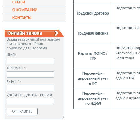
СТАТЬИ
Подготовка с
О КОМПАНИИ
Трудовой договор
КОНТАКТЫ
Подготовка и
Трудовая Книжка
Оставьте свой email или телефон
и мы свяжемся с Вами
Получение ка
в удобное для Вас время
Страхования 
Карта из ФОМС /
ИМЯ:
Заявителя)
ПФ
ТЕЛЕФОН *:
Подготовка о
Персонифи-
сдача в ПФ
цированный учет
EMAIL *:
в ПФ
Подготовка о
Персонифи-
УДОБНОЕ ДЛЯ ВАС ВРЕМЯ:
сдача с курь
цированный учет
по НДФЛ