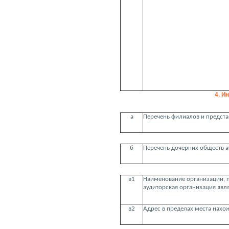
4. И
а
Перечень филиалов и предста
б
Перечень дочерних обществ 
в1
Наименование организации, 
аудиторская организация яв
в2
Адрес в пределах места нахо