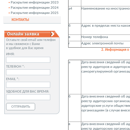
Раскрытие информации 2023
Раскрытие информации 2024
а4
Наименование на иностранно
Раскрытие информации 2025
КОНТАКТЫ
б
Адрес в пределах места нахо
в
Номер телефона
Оставьте свой email или телефон
г
Адрес электронной почты
и мы свяжемся с Вами
в удобное для Вас время
2. Информация о 
ИМЯ:
а
Дата внесения сведений об а
ТЕЛЕФОН *:
реестр аудиторов и аудиторс
саморегулируемой организац
EMAIL *:
УДОБНОЕ ДЛЯ ВАС ВРЕМЯ:
б
Дата внесения сведений об а
реестр аудиторских организ
аудиторские услуги обществ
организациям (в случае внесе
в
Дата внесения сведений об а
реестр аудиторских организ