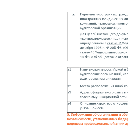
ж
Перечень иностранных гражда
иностранных юридических л
компаний, являющихся конт
аудиторской организации.
Для целей настоящего докуме
«контролирующее лицо» испо
определенном в
статье 81
Фед
декабря 1995 г. № 208-ФЗ «О
статье 45
Федерального закона
14-ФЗ «Об обществах с огран
з1
Наименование российской и 
аудиторских организаций, чл
аудиторская организация
з2
Место расположения штаб-к
з3
Адрес официального сайта в
телекоммуникационной сети 
з4
Описание характера отношен
указанной сети
5. Информация об организации и об
независимости, установленных Федер
кодексом профессиональной этики ау