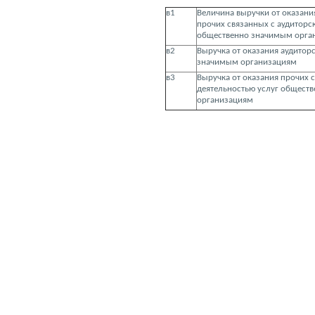
в1
Величина выручки от оказания
прочих связанных с аудиторс
общественно значимым орга
в2
Выручка от оказания аудитор
значимым организациям
в3
Выручка от оказания прочих 
деятельностью услуг общест
организациям