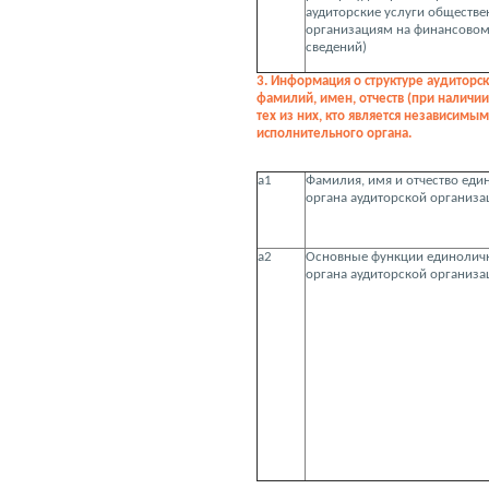
аудиторские услуги обществ
организациям на финансовом 
сведений)
3. Информация о структуре аудиторск
фамилий, имен, отчеств (при наличи
тех из них, кто является независимы
исполнительного органа.
а1
Фамилия, имя и отчество ед
органа аудиторской организа
а2
Основные функции единолич
органа аудиторской организа