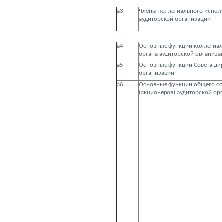
а3
Члены коллегиального испол
аудиторской организации
а4
Основные функции коллегиал
органа аудиторской организа
а5
Основные функции Совета ди
организации
а6
Основные функции общего со
(акционеров) аудиторской ор