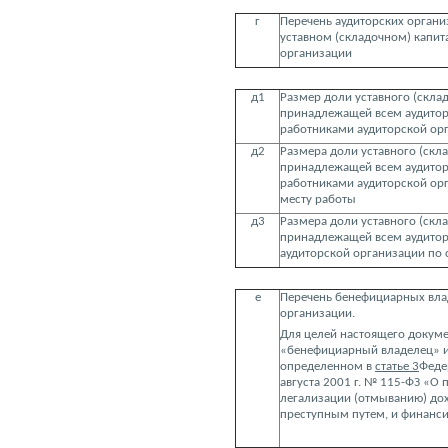
г
Перечень аудиторских органи
уставном (складочном) капит
организации
д1
Размер доли уставного (склад
принадлежащей всем аудито
работниками аудиторской ор
д2
Размера доли уставного (скла
принадлежащей всем аудито
работниками аудиторской ор
месту работы
д3
Размера доли уставного (скла
принадлежащей всем аудито
аудиторской организации по 
е
Перечень бенефициарных вла
организации.
Для целей настоящего докуме
«бенефициарный владелец» и
определенном в
статье 3
Феде
августа 2001 г. № 115-ФЗ «О
легализации (отмыванию) до
преступным путем, и финанс