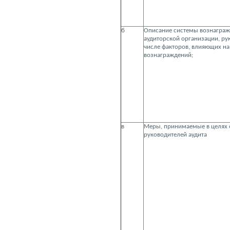
б
Описание системы вознаграж
аудиторской организации, рук
числе факторов, влияющих на
вознаграждений;
в
Меры, принимаемые в целях 
руководителей аудита