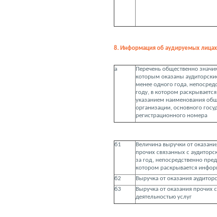
8. Информация об аудируемых лицах 
а
Перечень общественно значи
которым оказаны аудиторские
менее одного года, непосре
году, в котором раскрываетс
указанием наименования об
организации, основного госу
регистрационного номера
б1
Величина выручки от оказания
прочих связанных с аудиторс
за год, непосредственно пре
котором раскрывается инфо
б2
Выручка от оказания аудиторс
б3
Выручка от оказания прочих 
деятельностью услуг