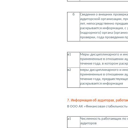
б
Сведения о внешних проверка
аудиторской организации, пр
лет, непосредственно предше
раскрывается информация, с
(надзорного) органа (органи
проверки, года проведения п
в1
Меры дисциплинарного и ино
примененные в отношении ау
течение года, в котором рас
в2
меры дисциплинарного и ино
примененные в отношении ау
течение года, предшествующе
раскрывается информация
7. Информация об аудиторах, работа
В ООО АК «Финансовая стабильность» 
а1
Численность работающих по 
аудиторов