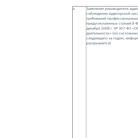
а
Заявление руководителя ауди
соблюдении аудиторской орг
требований профессиональной
предусмотренных статьей 8 Ф
декабря 2008 г. № 307-ФЗ «О
деятельности» (по состоянию 
следующего за годом, инфор
раскрывается).