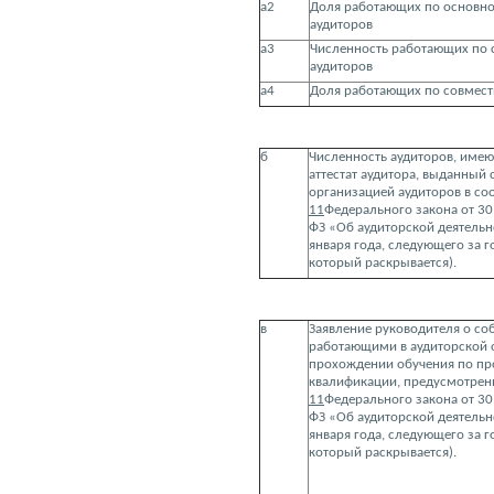
а2
Доля работающих по основно
аудиторов
а3
Численность работающих по 
аудиторов
а4
Доля работающих по совмест
б
Численность аудиторов, им
аттестат аудитора, выданный
организацией аудиторов в со
11
Федерального закона от 30
ФЗ «Об аудиторской деятельн
января года, следующего за 
который раскрывается).
в
Заявление руководителя о со
работающими в аудиторской 
прохождении обучения по п
квалификации, предусмотре
11
Федерального закона от 30
ФЗ «Об аудиторской деятельн
января года, следующего за 
который раскрывается).