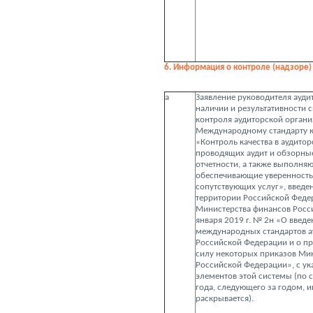
6. Информация о контроле (надзоре) 
а
Заявление руководителя ауди
наличии и результативности 
контроля аудиторской организ
Международному стандарту к
«Контроль качества в аудитор
проводящих аудит и обзорны
отчетности, а также выполня
обеспечивающие уверенность,
сопутствующих услуг», введе
территории Российской Феде
Министерства финансов Росс
января 2019 г. № 2н «О введе
международных стандартов а
Российской Федерации и о п
силу некоторых приказов Ми
Российской Федерации», с у
элементов этой системы (по 
года, следующего за годом, 
раскрывается).