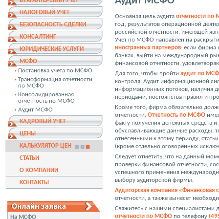
Аудит МСФО
БУХГАЛТЕРСКИЙ УЧЕТ
НАЛОГОВЫЙ УЧЕТ
Основная цель аудита
отчетности по
год, результатов операционной деяте
БЕЗОПАСНОСТЬ СДЕЛКИ
российской отчетности, имеющей явн
КОНСАЛТИНГ
Учет по МСФО направлен на раскрыти
иностранных партнеров
: если фирма
ЮРИДИЧЕСКИЕ УСЛУГИ
банках, выйти на международный рын
МСФО
финансовой отчетности, удовлетвор
Постановка учета по МСФО
Для того, чтобы пройти
аудит по МС
Трансформация отчетности
контроля. Аудит информационной си
по МСФО
информационных потоков, наличия д
Консолидированная
периодами, постоянства правил и п
отчетность по МСФО
Кроме того, фирма обязательно дол
Аудит МСФО
отчетности.
Отчетность по МСФО
имее
КАДРОВЫЙ УЧЕТ
факту получения денежных средств и 
обуславливающие данные расходы, то
ЦЕНЫ
отнесенными к этому периоду; статьи
КАЛЬКУЛЯТОР ЦЕН
(кроме отдельно оговоренных исключ
Следует отметить, что на данный мо
СТАТЬИ
проверки финансовой отчетности, со
О КОМПАНИИ
успешного применения международны
выбору аудиторской фирмы.
КОНТАКТЫ
Аудиторская компания «Финансовая с
отчетности, а также вынесет необх
Свяжитесь с нашими специалистами д
отчетности по МСФО
по телефону
(49
На МСФО