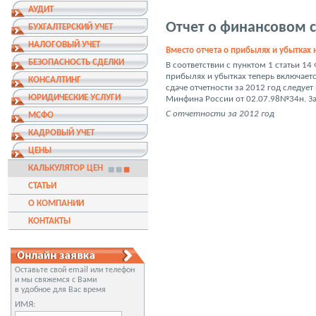
АУДИТ
Отчет о финансовом 
БУХГАЛТЕРСКИЙ УЧЕТ
НАЛОГОВЫЙ УЧЕТ
Вместо отчета о прибылях и убытках н
БЕЗОПАСНОСТЬ СДЕЛКИ
В соответствии с пунктом 1 статьи 14
прибылях и убытках теперь включаетс
КОНСАЛТИНГ
сдаче отчетности за 2012 год следу
ЮРИДИЧЕСКИЕ УСЛУГИ
Минфина России от 02.07.98№34н. За
С отчетности за 2012 год
МСФО
КАДРОВЫЙ УЧЕТ
ЦЕНЫ
КАЛЬКУЛЯТОР ЦЕН
СТАТЬИ
О КОМПАНИИ
КОНТАКТЫ
Оставьте свой email или телефон
и мы свяжемся с Вами
в удобное для Вас время
ИМЯ: